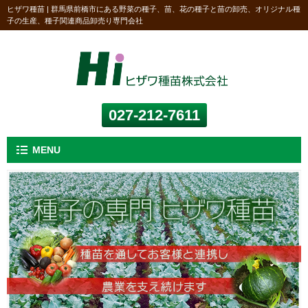
ヒザワ種苗 | 群馬県前橋市にある野菜の種子、苗、花の種子と苗の卸売、オリジナル種
子の生産、種子関連商品卸売り専門会社
027-212-7611
MENU